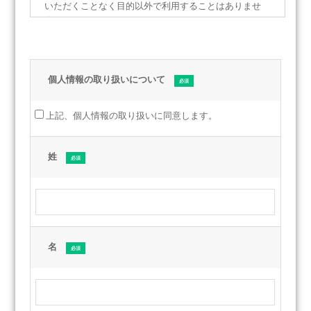
いただくことなく目的以外で利用することはありませ
ん。
２．個人情報の第三者提供について
法律で定められている場合を除いて、個人情報をお客様
の同意なしに第三者に提供することはありません。
個人情報の取り扱いについて
３．個人情報の取り扱いの委託について
上記、個人情報の取り扱いに同意します。
「個人情報の利用目的」の範囲内において、取得した個
人情報の取り扱いを業務に応じて当社が個人情報に関す
る機密保持契約を結んだ企業に対して業務委託する場合
姓
があります。
４．安全管理
ご提供いただいた個人情報を正確かつ最新の状態で保
管・管理するよう努めるとともに、漏洩などを防止する
ため、合理的な安全管理措置を実施します。また、個人
情報を取り扱う従業員や委託先についても適切に監督し
名
てまいります。
５．開示等のご請求手続き
ご本人からの請求によりご自身の情報の開示など（利用