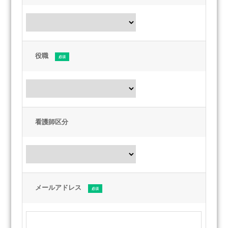
TEL 03-5611-7800 （土・日・祝日を除く午前8:30～
午後5:30）
Email security@alcare.co.jp
役職
看護師区分
メールアドレス