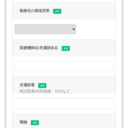
目的の通知、開示、内容の訂正、追加または削除、利用
の停止、消去および第三者への提供の停止）をご希望さ
勤務先の都道府県
れる場合は、ご自身およびお申し出いただいた方がご本
人または代理人であることを確認したうえ、速やかに対
応します。開示などの求めに応じる手続きについては下
記窓口で承っています。
６．個人情報提供の任意性
当社への個人情報の提供はご自身の同意に基づき任意で
医療機関名/所属団体名
すが、必要な情報が提供されない時、ご対応できない場
合もありうることをあらかじめご了承ください。
７．ご意見・ご要望のお申し出先
当社の個人情報の取り扱いに関するご意見・ご要望につ
いては、誠実かつ迅速な対応を行うよう努めてまいりま
所属部署
す。
【個人情報取り扱い事業者および個人情報保護管理者】
アルケア株式会社 情報システム部 部長
【個人情報お問い合わせ窓口】
〒130-0013 東京都墨田区錦糸1-2-1 アルカセントラ
職種
ル19階